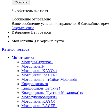
*
- обязательные поля
Сообщение отправлено
Ваше сообщение успешно отправлено. В ближайшее врем
Закрыть окно
Избранное
Нет товаров
Моя корзина
0
В корзине пусто
Каталог товаров
Мототехника
Мопеды/Скутера
16
Мотоциклы
34
Мотоциклы KAYO
21
Мотоциклы RACER
8
Мотоциклы, питбайки Motoland
5
Квадроциклы
20
Квадроциклы детские
5
Квадроциклы "Русская Механика"
15
Мотобуксировщики
3
Мотоциклы KAYO
0
Мотоциклы RACER
0