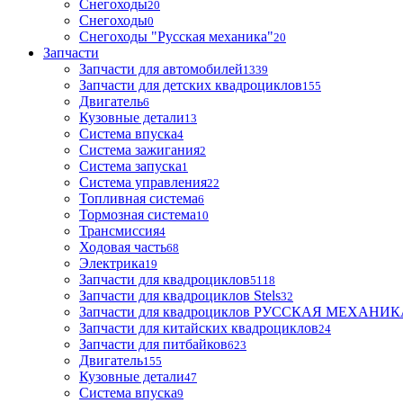
Снегоходы
20
Снегоходы
0
Снегоходы "Русская механика"
20
Запчасти
Запчасти для автомобилей
1339
Запчасти для детских квадроциклов
155
Двигатель
6
Кузовные детали
13
Система впуска
4
Система зажигания
2
Система запуска
1
Система управления
22
Топливная система
6
Тормозная система
10
Трансмиссия
4
Ходовая часть
68
Электрика
19
Запчасти для квадроциклов
5118
Запчасти для квадроциклов Stels
32
Запчасти для квадроциклов РУССКАЯ МЕХАНИ
Запчасти для китайских квадроциклов
24
Запчасти для питбайков
623
Двигатель
155
Кузовные детали
47
Система впуска
9