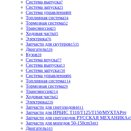
Система выпуска
7
Система запуска
25
Система управления
98
Топливная система
34
Тормозная система
52
Трансмиссия
25
Ходовая часть
95
Электрика
76
Запчасти для скутеров
1535
Двигатель
526
Кузов
28
Система впуска
77
Система выпуска
13
Система запуска
150
Система управления
96
Топливная система
114
Тормозная система
29
Трансмиссия
214
Ходовая часть
62
Электрика
226
Запчасти для снегоходов
4611
Запчасти для ИРБИС T110/T125/T150/МУХТАР
99
Запчасти для снегоходов РУССКАЯ МЕХАНИКА
4
Запчасти для мопедов 50-150cm3
483
Двигатель
163