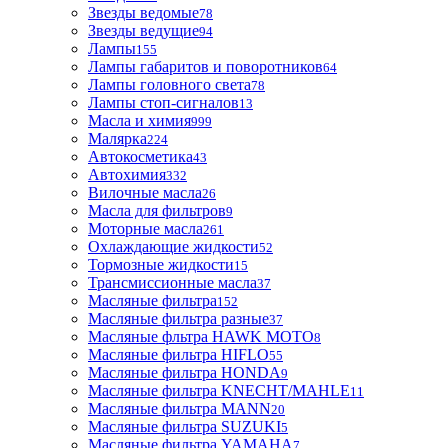
Звезды ведомые
78
Звезды ведущие
94
Лампы
155
Лампы габаритов и поворотников
64
Лампы головного света
78
Лампы стоп-сигналов
13
Масла и химия
999
Малярка
224
Автокосметика
43
Автохимия
332
Вилочные масла
26
Масла для фильтров
9
Моторные масла
261
Охлаждающие жидкости
52
Тормозные жидкости
15
Трансмиссионные масла
37
Масляные фильтра
152
Масляные фильтра разные
37
Масляные фльтра HAWK MOTO
8
Масляные фильтра HIFLO
55
Масляные фильтра HONDA
9
Масляные фильтра KNECHT/MAHLE
11
Масляные фильтра MANN
20
Масляные фильтра SUZUKI
5
Масляные фильтра YAMAHA
7