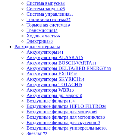
Система выпуска
3
Система запуска
25
Система управления
55
Топливная система
37
Тормозная система
19
Трансмиссия
15
Ходовая часть
56
Электрика
70
Расходные материалы
Аккумуляторы
141
Аккумуляторы ALASKA
10
Аккумуляторы BOSCH/VARTA
11
Аккумуляторы DELTA/RED ENERGY
55
Аккумуляторы EXIDE
16
Аккумуляторы SKYRICH
14
Аккумуляторы TOTACHI
9
Аккумуляторы WBR
16
Аккумуляторы др. марок
10
Воздушные фильтра
154
Воздушные фильтра HIFLO FILTRO
26
Воздушные фильтра для мопедов
9
Воздушные фильтра для мотоциклов
6
Воздушные фильтра для скутеров
13
Воздушные фильтра универсальные
100
Звезды
172