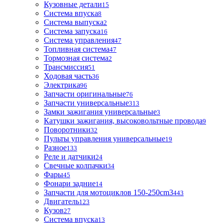
Кузовные детали
15
Система впуска
8
Система выпуска
2
Система запуска
16
Система управления
47
Топливная система
47
Тормозная система
2
Трансмиссия
51
Ходовая часть
36
Электрика
96
Запчасти оригинальные
76
Запчасти универсальные
313
Замки зажигания универсальные
3
Катушки зажигания, высоковольтные провода
9
Поворотники
32
Пульты управления универсальные
19
Разное
133
Реле и датчики
24
Свечные колпачки
34
Фары
45
Фонари задние
14
Запчасти для мотоциклов 150-250cm3
443
Двигатель
123
Кузов
27
Система впуска
13